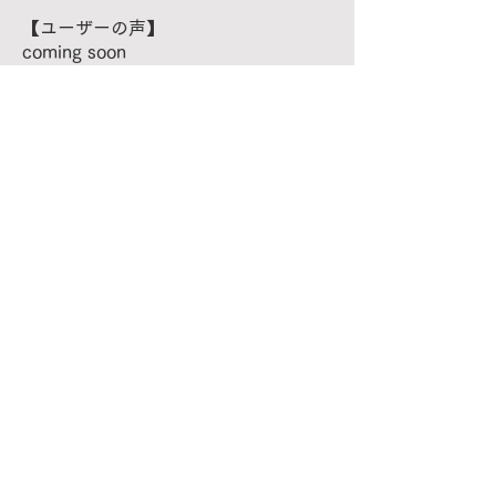
【ユーザーの声】
coming soon
Previous
Next
Gallery Top
〒252-0302
​神奈川県相模原市南区上鶴間6丁目27番8号 1階​​​
​アクセスマップ
小田急江ノ島線「東林間駅」 徒歩3分
​定休日：木曜日・金曜日