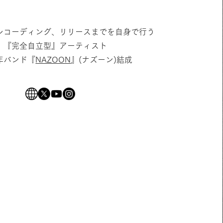
レコーディング、リリースまでを自身で行う
『完全自立型』アーティスト
3年バンド『
NAZOON
』(ナズーン)結成