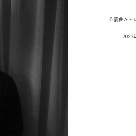
作詞曲から
202